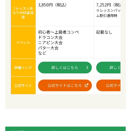
3,850円（税込）
7,252円（税込）
1レッスンあ
※レッスンパック40
たりの料金目
ム割引適用時
安
初心者～上級者コンペ
記載なし
ドラコン大会
ニアピン大会
イベント
パター大会
など
詳しくはこちら
詳しくはこ
詳細リンク
公式サイトはこちら
公式サイトは
公式サイト