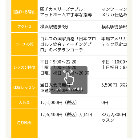
駅チカ×リーズナブル！
マンツーマンで上
選ばれる理由
アットホームで丁寧な指導
メリカ仕込みのレ
横浜駅徒歩3分
横浜駅徒歩6分
アクセス
ゴルフの国家資格「日本プロ
本場アメリカ仕込
ゴルフ協会ティーチングプ
テック認定コーチ
コーチの質
ロ」のベテランコーチ
平日：9:00～22:20
平日：10:00～22:0
土曜：7:00～19:20
土日祝日：8:00～20
レッスン時間
日曜、祝日：7:00～20:30
当日入会で無料
5,500円（税込）
体験レッスン
スクロールできます
※通常2,200円（税込）
1万1,000円（税込）
0円
入会金
1万5,400円（税込）/月4回
32万2,300円（税
ッスン
月額料金