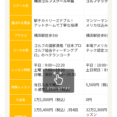
横浜ゴルフスクール中島
ゴルフテック 横浜
スクール名
駅チカ×リーズナブル！
マンツーマンで上
選ばれる理由
アットホームで丁寧な指導
メリカ仕込みのレ
横浜駅徒歩3分
横浜駅徒歩6分
アクセス
ゴルフの国家資格「日本プロ
本場アメリカ仕込
ゴルフ協会ティーチングプ
テック認定コーチ
コーチの質
ロ」のベテランコーチ
平日：9:00～22:20
平日：10:00～22:0
土曜：7:00～19:20
土日祝日：8:00～20
レッスン時間
日曜、祝日：7:00～20:30
当日入会で無料
5,500円（税込）
体験レッスン
スクロールできます
※通常2,200円（税込）
1万1,000円（税込）
0円
入会金
1万5,400円（税込）/月4回
32万2,300円（税
ッスン
月額料金