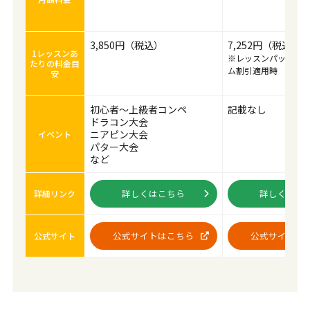
3,850円（税込）
7,252円（税込）
1レッスンあ
※レッスンパック40
たりの料金目
ム割引適用時
安
初心者～上級者コンペ
記載なし
ドラコン大会
ニアピン大会
イベント
パター大会
など
詳しくはこちら
詳しくはこ
詳細リンク
公式サイトはこちら
公式サイトは
公式サイト