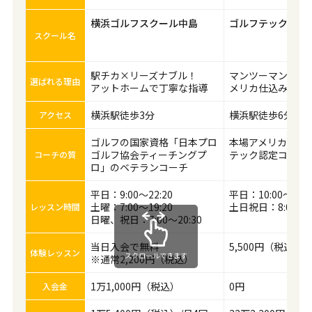
横浜ゴルフスクール中島
ゴルフテック 横浜
スクール名
駅チカ×リーズナブル！
マンツーマンで上
選ばれる理由
アットホームで丁寧な指導
メリカ仕込みのレ
横浜駅徒歩3分
横浜駅徒歩6分
アクセス
ゴルフの国家資格「日本プロ
本場アメリカ仕込
ゴルフ協会ティーチングプ
テック認定コーチ
コーチの質
ロ」のベテランコーチ
平日：9:00～22:20
平日：10:00～22:0
土曜：7:00～19:20
土日祝日：8:00～20
レッスン時間
日曜、祝日：7:00～20:30
当日入会で無料
5,500円（税込）
体験レッスン
スクロールできます
※通常2,200円（税込）
1万1,000円（税込）
0円
入会金