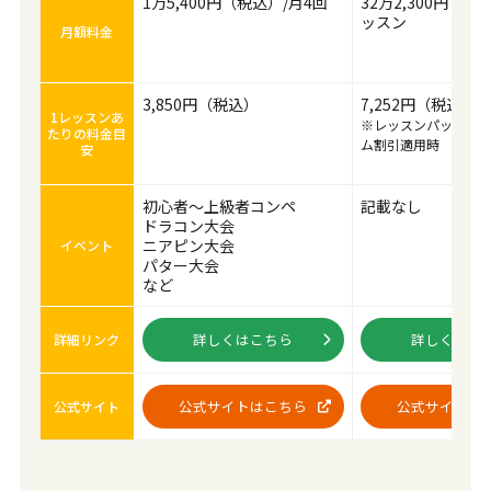
1万5,400円（税込）/月4回
32万2,300円（税
ッスン
月額料金
3,850円（税込）
7,252円（税込）
1レッスンあ
※レッスンパック40
たりの料金目
ム割引適用時
安
初心者～上級者コンペ
記載なし
ドラコン大会
ニアピン大会
イベント
パター大会
など
詳しくはこちら
詳しくはこ
詳細リンク
公式サイトはこちら
公式サイトは
公式サイト